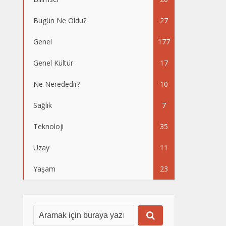
Bugün Ne Oldu?
27
Genel
177
Genel Kültür
17
Ne Nerededir?
10
Sağlık
7
Teknoloji
35
Uzay
11
Yaşam
23