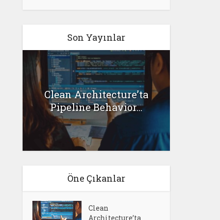
Son Yayınlar
G
Clean Architecture’ta
l
Senar
Pipeline Behavior...
Öne Çıkanlar
Clean
Architecture’ta