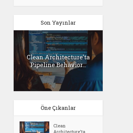
Son Yayınlar
G
Clean Architecture’ta
l
Senar
Pipeline Behavior...
Öne Çıkanlar
Clean
Architecture’ta