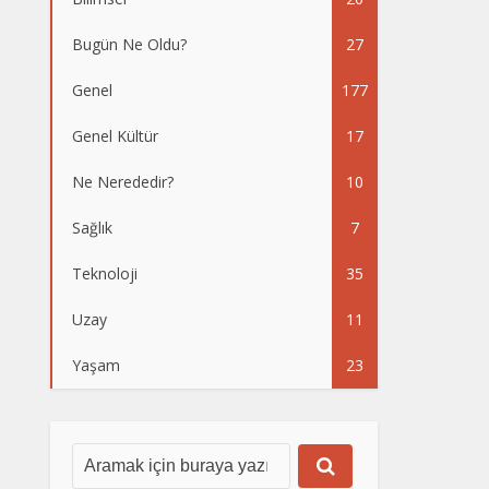
Bugün Ne Oldu?
27
Genel
177
Genel Kültür
17
Ne Nerededir?
10
Sağlık
7
Teknoloji
35
Uzay
11
Yaşam
23