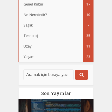
Genel Kültür
17
Ne Nerededir?
10
Sağlık
7
Teknoloji
35
Uzay
11
Yaşam
23
Son Yayınlar