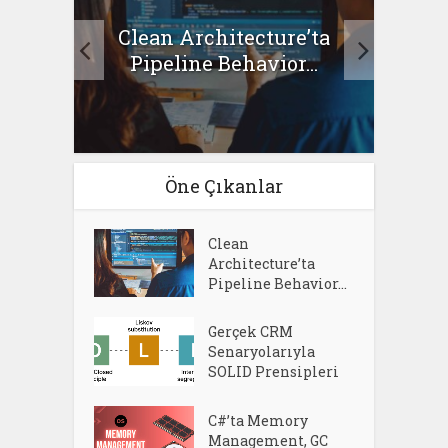
Clean Architecture’ta
asıl
Se
Pipeline Behavior...
Öne Çıkanlar
Clean
Architecture’ta
Pipeline Behavior...
Gerçek CRM
Senaryolarıyla
SOLID Prensipleri
C#’ta Memory
Management, GC