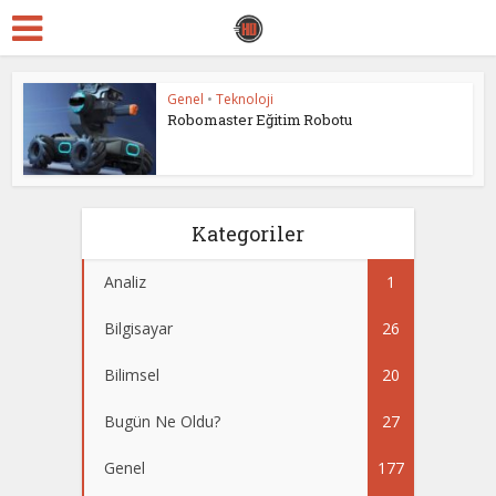
Genel
•
Teknoloji
Robomaster Eğitim Robotu
Kategoriler
Analiz
1
Bilgisayar
26
Bilimsel
20
Bugün Ne Oldu?
27
Genel
177