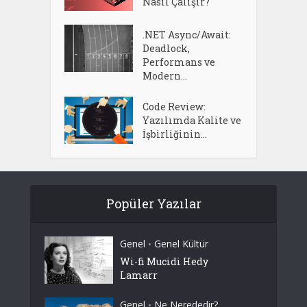
Nasıl Çalışır?
.NET Async/Await:
Deadlock,
Performans ve
Modern...
Code Review:
Yazılımda Kalite ve
İşbirliğinin...
Popüler Yazılar
Genel
Genel Kültür
•
Wi-fi Mucidi Hedy
Lamarr
Genel
Ne Nerededir?
•