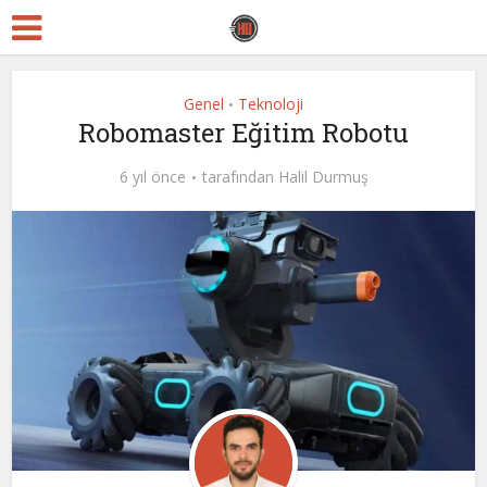
Genel
Teknoloji
•
Robomaster Eğitim Robotu
6 yıl önce
tarafından
Halil Durmuş