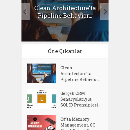
Clean Architecture’ta
asıl
Se
Pipeline Behavior...
Öne Çıkanlar
Clean
Architecture’ta
Pipeline Behavior...
Gerçek CRM
Senaryolarıyla
SOLID Prensipleri
C#’ta Memory
Management, GC