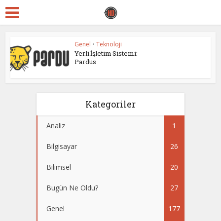
Genel
•
Teknoloji
Yerli İşletim Sistemi:
Pardus
Kategoriler
Analiz
1
Bilgisayar
26
Bilimsel
20
Bugün Ne Oldu?
27
Genel
177