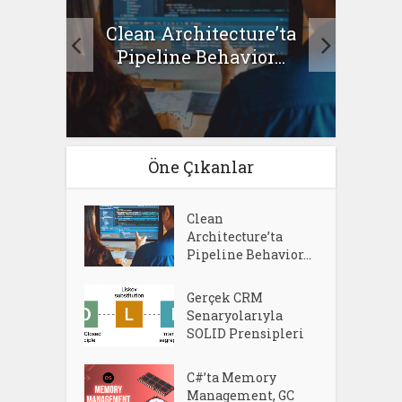
Clean Architecture’ta
asıl
Se
Pipeline Behavior...
Öne Çıkanlar
Clean
Architecture’ta
Pipeline Behavior...
Gerçek CRM
Senaryolarıyla
SOLID Prensipleri
C#’ta Memory
Management, GC