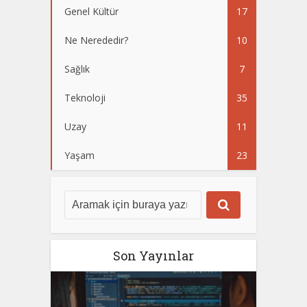
Genel Kültür
17
Ne Nerededir?
10
Sağlık
7
Teknoloji
35
Uzay
11
Yaşam
23
Son Yayınlar