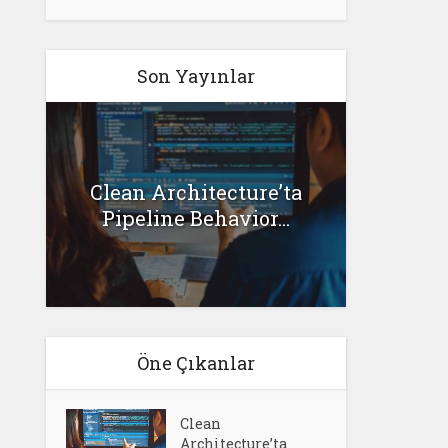
Son Yayınlar
G
Clean Architecture’ta
l
Senar
Pipeline Behavior...
Öne Çıkanlar
Clean
Architecture’ta