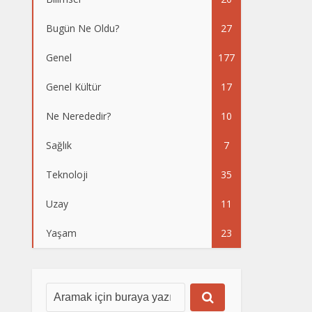
Bugün Ne Oldu?
27
Genel
177
Genel Kültür
17
Ne Nerededir?
10
Sağlık
7
Teknoloji
35
Uzay
11
Yaşam
23