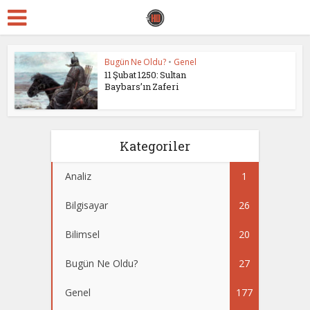
Bugün Ne Oldu?
•
Genel
11 Şubat 1250: Sultan
Baybars’ın Zaferi
Kategoriler
Analiz
1
Bilgisayar
26
Bilimsel
20
Bugün Ne Oldu?
27
Genel
177