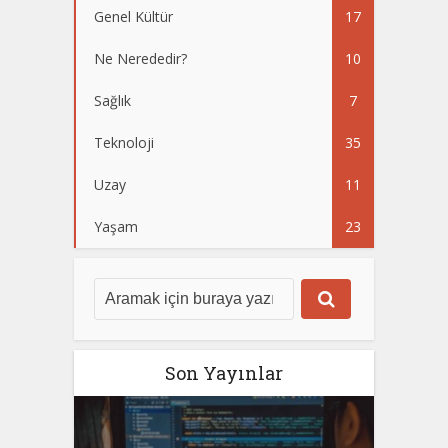
Genel Kültür
17
Ne Nerededir?
10
Sağlık
7
Teknoloji
35
Uzay
11
Yaşam
23
Son Yayınlar