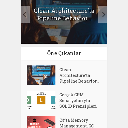
Clean Architecture’ta
asıl
Se
Pipeline Behavior...
Öne Çıkanlar
Clean
Architecture’ta
Pipeline Behavior...
Gerçek CRM
Senaryolarıyla
SOLID Prensipleri
C#’ta Memory
Management, GC