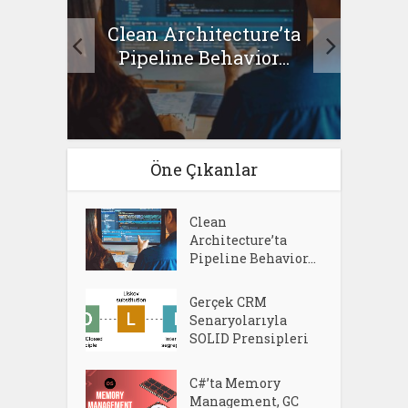
Clean Architecture’ta
asıl
Se
Pipeline Behavior...
Öne Çıkanlar
Clean
Architecture’ta
Pipeline Behavior...
Gerçek CRM
Senaryolarıyla
SOLID Prensipleri
C#’ta Memory
Management, GC