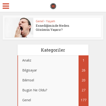
Genel
•
Yaşam
Esnediğimizde Neden
Gözümüz Yaşarır?
Kategoriler
Analiz
1
Bilgisayar
26
Bilimsel
20
Bugün Ne Oldu?
27
Genel
177