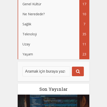
Genel Kültür
17
Ne Nerededir?
10
Sağlık
7
Teknoloji
35
Uzay
11
Yaşam
23
Son Yayınlar