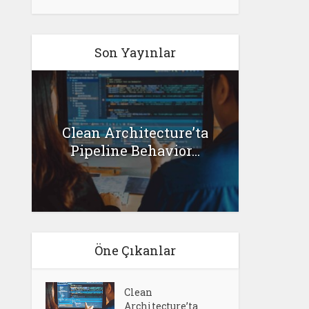
Son Yayınlar
G
Clean Architecture’ta
l
Senar
Pipeline Behavior...
Öne Çıkanlar
Clean
Architecture’ta