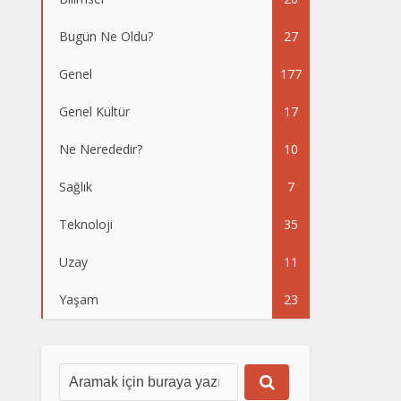
Bugün Ne Oldu?
27
Genel
177
Genel Kültür
17
Ne Nerededir?
10
Sağlık
7
Teknoloji
35
Uzay
11
Yaşam
23