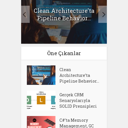
Clean Architecture’ta
asıl
Se
Pipeline Behavior...
Öne Çıkanlar
Clean
Architecture’ta
Pipeline Behavior...
Gerçek CRM
Senaryolarıyla
SOLID Prensipleri
C#’ta Memory
Management, GC