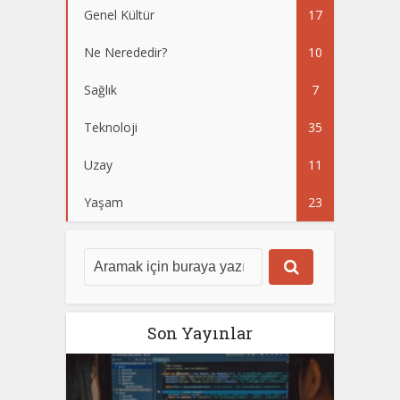
Genel Kültür
17
Ne Nerededir?
10
Sağlık
7
Teknoloji
35
Uzay
11
Yaşam
23
Son Yayınlar