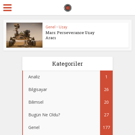
Genel
•
Uzay
Mars: Perseverance Uzay
Aracı
Kategoriler
Analiz
1
Bilgisayar
26
Bilimsel
20
Bugün Ne Oldu?
27
Genel
177