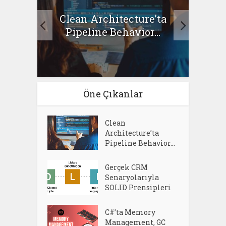
Clean Architecture’ta
asıl
Se
Pipeline Behavior...
Öne Çıkanlar
Clean
Architecture’ta
Pipeline Behavior...
Gerçek CRM
Senaryolarıyla
SOLID Prensipleri
C#’ta Memory
Management, GC