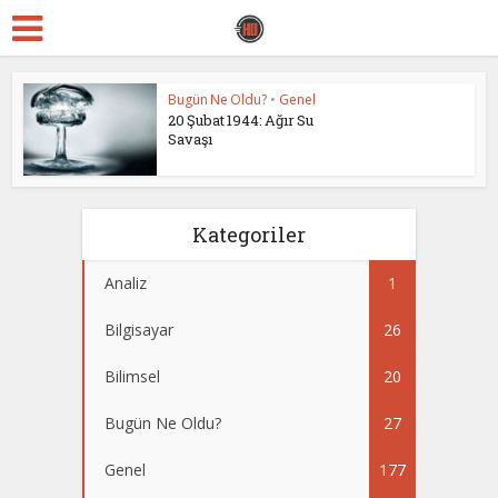
Bugün Ne Oldu?
•
Genel
20 Şubat 1944: Ağır Su
Savaşı
Kategoriler
Analiz
1
Bilgisayar
26
Bilimsel
20
Bugün Ne Oldu?
27
Genel
177