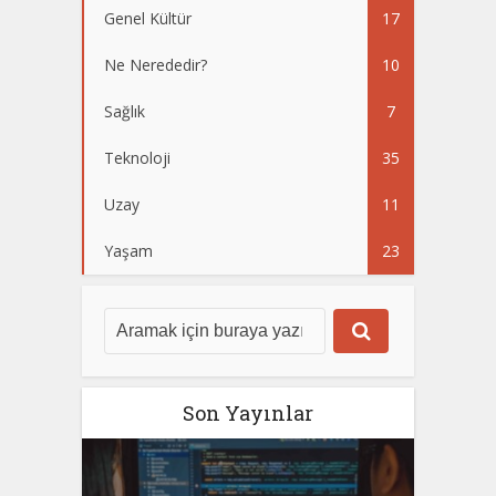
Genel Kültür
17
Ne Nerededir?
10
Sağlık
7
Teknoloji
35
Uzay
11
Yaşam
23
Son Yayınlar