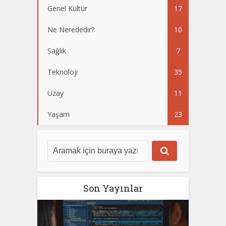
Genel Kültür
17
Ne Nerededir?
10
Sağlık
7
Teknoloji
35
Uzay
11
Yaşam
23
Son Yayınlar