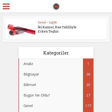
Genel
•
Sağlık
İki Kanser, Kan Tahliliyle
Erken Teşhis
Kategoriler
Analiz
1
Bilgisayar
26
Bilimsel
20
Bugün Ne Oldu?
27
Genel
177