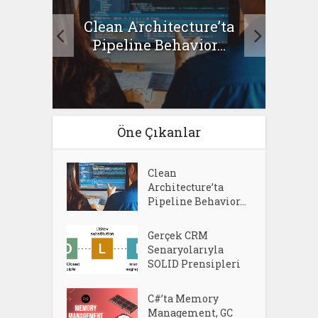
Clean Architecture’ta
asıl
Se
Pipeline Behavior...
Öne Çıkanlar
Clean
Architecture’ta
Pipeline Behavior...
Gerçek CRM
Senaryolarıyla
SOLID Prensipleri
C#’ta Memory
Management, GC