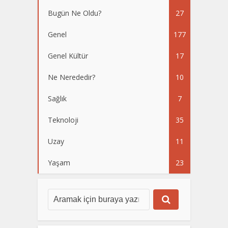
Bugün Ne Oldu?
27
Genel
177
Genel Kültür
17
Ne Nerededir?
10
Sağlık
7
Teknoloji
35
Uzay
11
Yaşam
23