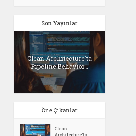
Son Yayınlar
G
Clean Architecture’ta
l
Senar
Pipeline Behavior...
Öne Çıkanlar
Clean
Architecture’ta