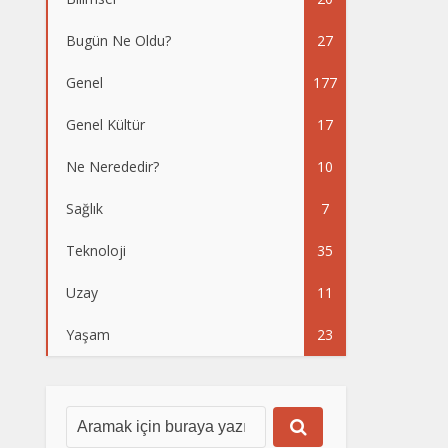
Bugün Ne Oldu?
27
Genel
177
Genel Kültür
17
Ne Nerededir?
10
Sağlık
7
Teknoloji
35
Uzay
11
Yaşam
23