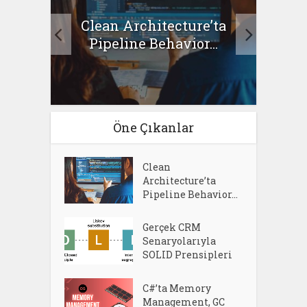
Clean Architecture’ta
asıl
Se
Pipeline Behavior...
Öne Çıkanlar
Clean
Architecture’ta
Pipeline Behavior...
Gerçek CRM
Senaryolarıyla
SOLID Prensipleri
C#’ta Memory
Management, GC