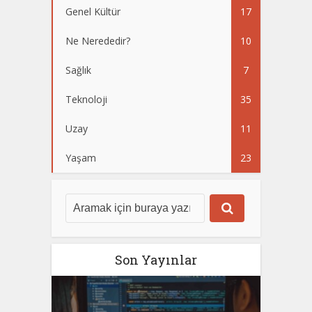
Genel Kültür
17
Ne Nerededir?
10
Sağlık
7
Teknoloji
35
Uzay
11
Yaşam
23
Son Yayınlar