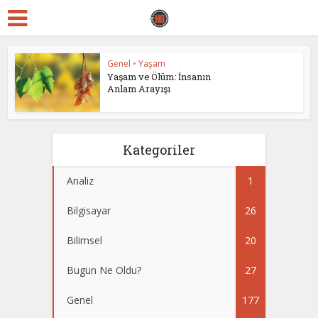
Genel
•
Yaşam
Yaşam ve Ölüm: İnsanın
Anlam Arayışı
Kategoriler
Analiz
1
Bilgisayar
26
Bilimsel
20
Bugün Ne Oldu?
27
Genel
177