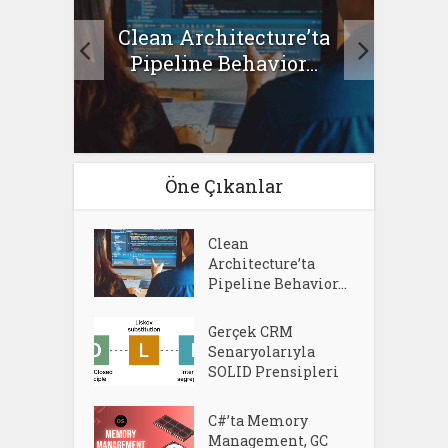
Clean Architecture’ta
asıl
Se
Pipeline Behavior...
Öne Çıkanlar
Clean
Architecture’ta
Pipeline Behavior...
Gerçek CRM
Senaryolarıyla
SOLID Prensipleri
C#’ta Memory
Management, GC