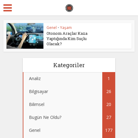
Genel
•
Yaşam
Otonom Araçlar Kaza
Yaptığında Kim Suçlu
Olacak?
Kategoriler
Analiz
1
Bilgisayar
26
Bilimsel
20
Bugün Ne Oldu?
27
Genel
177