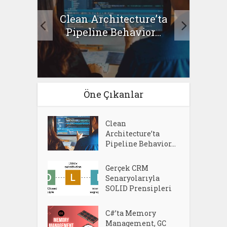
Clean Architecture’ta
asıl
Se
Pipeline Behavior...
Öne Çıkanlar
Clean
Architecture’ta
Pipeline Behavior...
Gerçek CRM
Senaryolarıyla
SOLID Prensipleri
C#’ta Memory
Management, GC