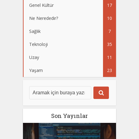
Genel Kültür
17
Ne Nerededir?
10
Sağlık
7
Teknoloji
35
Uzay
11
Yaşam
23
Son Yayınlar