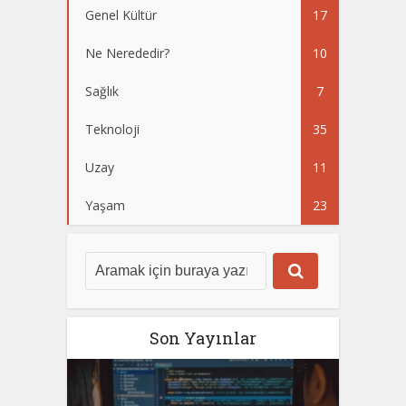
Genel Kültür
17
Ne Nerededir?
10
Sağlık
7
Teknoloji
35
Uzay
11
Yaşam
23
Son Yayınlar