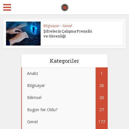
Bilgisayar
•
Genel
Şifrelerin Çalışma Prensibi
ve Güvenliği
Kategoriler
Analiz
1
Bilgisayar
26
Bilimsel
20
Bugün Ne Oldu?
27
Genel
177