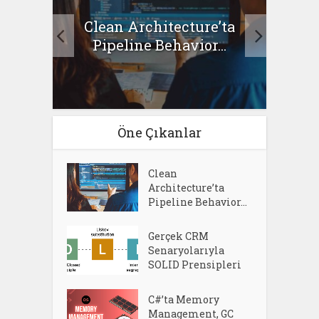
Clean Architecture’ta
asıl
Se
Pipeline Behavior...
Öne Çıkanlar
Clean
Architecture’ta
Pipeline Behavior...
Gerçek CRM
Senaryolarıyla
SOLID Prensipleri
C#’ta Memory
Management, GC