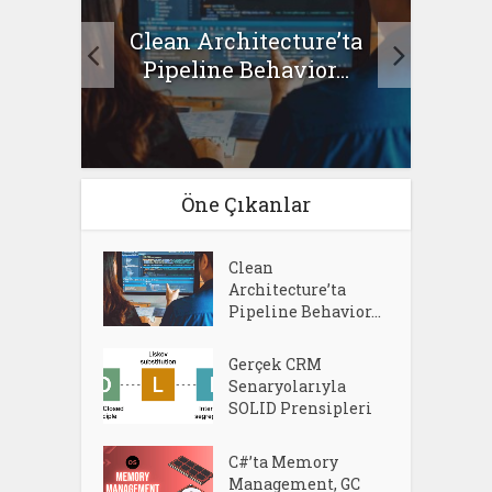
Clean Architecture’ta
asıl
Se
Pipeline Behavior...
Öne Çıkanlar
Clean
Architecture’ta
Pipeline Behavior...
Gerçek CRM
Senaryolarıyla
SOLID Prensipleri
C#’ta Memory
Management, GC