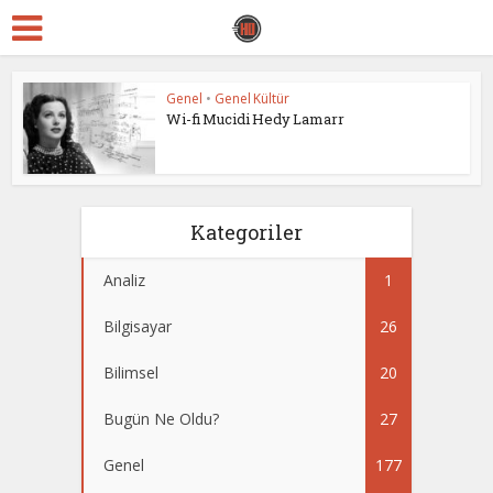
Genel
•
Genel Kültür
Wi-fi Mucidi Hedy Lamarr
Kategoriler
Analiz
1
Bilgisayar
26
Bilimsel
20
Bugün Ne Oldu?
27
Genel
177