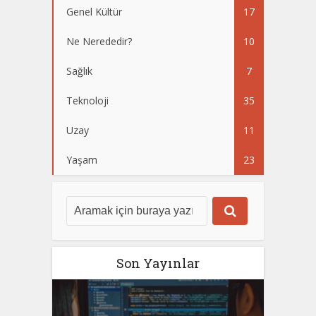
Genel Kültür
17
Ne Nerededir?
10
Sağlık
7
Teknoloji
35
Uzay
11
Yaşam
23
Son Yayınlar