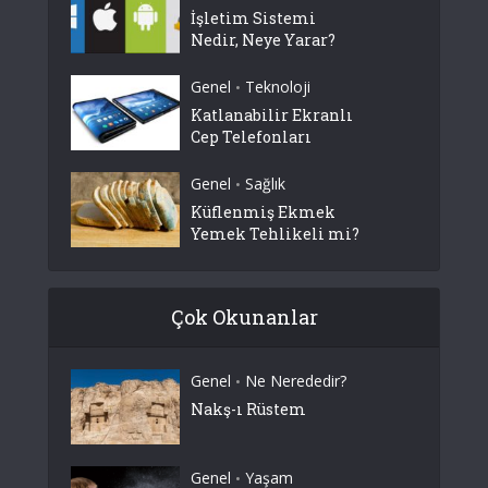
İşletim Sistemi
Nedir, Neye Yarar?
Genel
Teknoloji
•
Katlanabilir Ekranlı
Cep Telefonları
Genel
Sağlık
•
Küflenmiş Ekmek
Yemek Tehlikeli mi?
Çok Okunanlar
Genel
Ne Nerededir?
•
Nakş-ı Rüstem
Genel
Yaşam
•