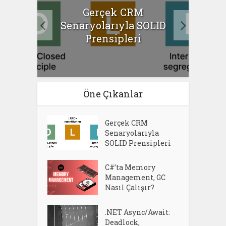
t:
Gerçek CRM
ns ve
Senaryolarıyla SOLID
Man
Prensipleri
Öne Çıkanlar
Gerçek CRM
Senaryolarıyla
SOLID Prensipleri
C#’ta Memory
Management, GC
Nasıl Çalışır?
.NET Async/Await:
Deadlock,