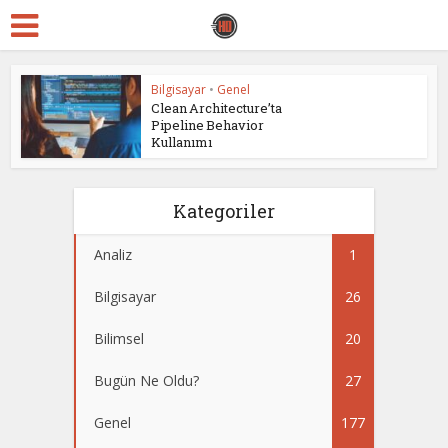
Bilgisayar
•
Genel
Clean Architecture’ta
Pipeline Behavior
Kullanımı
Kategoriler
Analiz
1
Bilgisayar
26
Bilimsel
20
Bugün Ne Oldu?
27
Genel
177