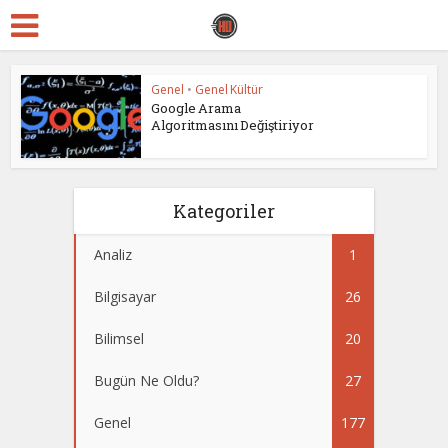
Genel
•
Genel Kültür
Google Arama
Algoritmasını Değiştiriyor
Kategoriler
Analiz
1
Bilgisayar
26
Bilimsel
20
Bugün Ne Oldu?
27
Genel
177