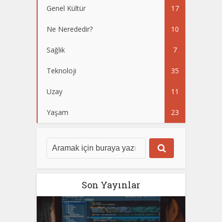
Genel Kültür
17
Ne Nerededir?
10
Sağlık
7
Teknoloji
35
Uzay
11
Yaşam
23
Son Yayınlar