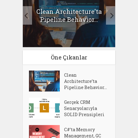
Clean Architecture’ta
asıl
Se
Pipeline Behavior...
Öne Çıkanlar
Clean
Architecture’ta
Pipeline Behavior...
Gerçek CRM
Senaryolarıyla
SOLID Prensipleri
C#’ta Memory
Management, GC