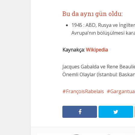
Bu da aynı gün oldu:
1945 : ABD, Rusya ve İngilte
Avrupa’nın bölüşülmesi kararl
Kaynakça:
Wikipedia
Jacques Gabalda ve Rene Beaulieu
Önemli Olaylar (İstanbul: Baskan 
FrançoisRabelais
Gargantua