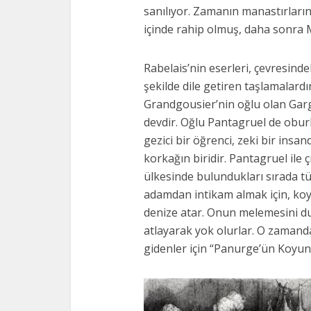
sanılıyor. Zamanın manastırları
içinde rahip olmuş, daha sonra Mo
Rabelais’nin eserleri, çevresind
şekilde dile getiren taşlamalardır
Grandgousier’nin oğlu olan Garga
devdir. Oğlu Pantagruel de obu
gezici bir öğrenci, zeki bir ins
korkağın biridir. Pantagruel ile 
ülkesinde bulundukları sırada t
adamdan intikam almak için, koyu
denize atar. Onun melemesini du
atlayarak yok olurlar. O zaman
gidenler için “Panurge’ün Koyunla