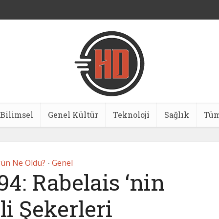
Bilimsel
Genel Kültür
Teknoloji
Sağlık
Tüm
ün Ne Oldu?
Genel
•
94: Rabelais ‘nin
li Şekerleri