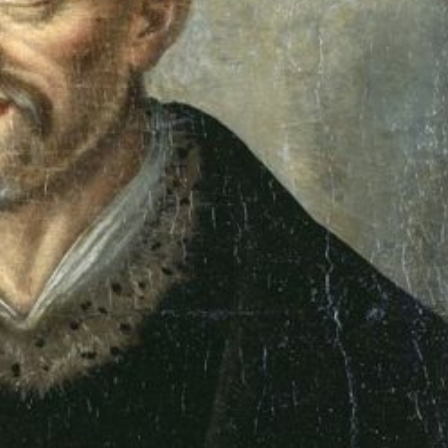
erçek CRM
C#’ta Memory
yolarıyla SOLID
Management, GC Nası
rensipleri
Çalışır?