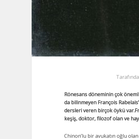
Tarafında
Rönesans döneminin çok önemli 
da bilinmeyen François Rabelais
dersleri veren birçok öykü var.F
keşiş, doktor, filozof olan ve ha
Chinon’lu bir avukatın oğlu ola