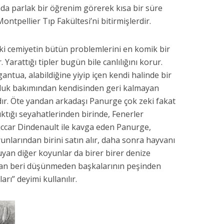
nda parlak bir öğrenim görerek kısa bir süre
ntpellier Tıp Fakültesi’ni bitirmişlerdir.
eki cemiyetin bütün problemlerini en komik bir
. Yarattığı tipler bugün bile canlılığını korur.
ntua, alabildiğine yiyip içen kendi halinde bir
rluk bakımından kendisinden geri kalmayan
andır. Öte yandan arkadaşı Panurge çok zeki fakat
çıktığı seyahatlerinden birinde, Fenerler
üccar Dindenault ile kavga eden Panurge,
nlarından birini satın alır, daha sonra hayvanı
yan diğer koyunlar da birer birer denize
dan beri düşünmeden başkalarının peşinden
rı” deyimi kullanılır.