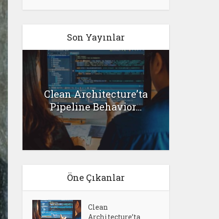
Son Yayınlar
G
Clean Architecture’ta
l
Senar
Pipeline Behavior...
Öne Çıkanlar
Clean
Architecture’ta