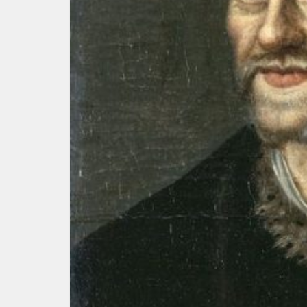
G
Senar
P