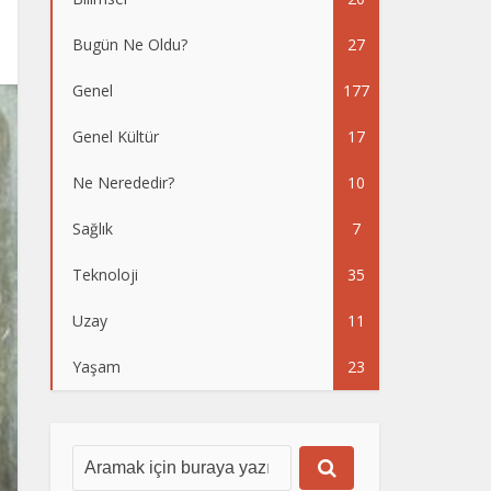
Bugün Ne Oldu?
27
Genel
177
Genel Kültür
17
Ne Nerededir?
10
Sağlık
7
Teknoloji
35
Uzay
11
Yaşam
23