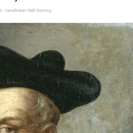
e
tarafından
Halil Durmuş